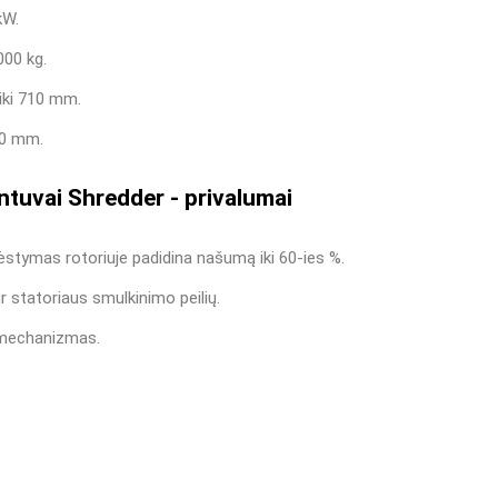
kW.
000 kg.
ki 710 mm.
50 mm.
intuvai Shredder - privalumai
ėstymas rotoriuje padidina našumą iki 60-ies %.
r statoriaus smulkinimo peilių.
o mechanizmas.