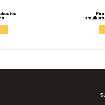
pakuotės
Pir
ms
smulkintu
as
Su