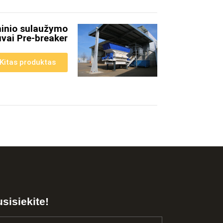
minio sulaužymo
vai Pre-breaker
Kitas produktas
sisiekite!