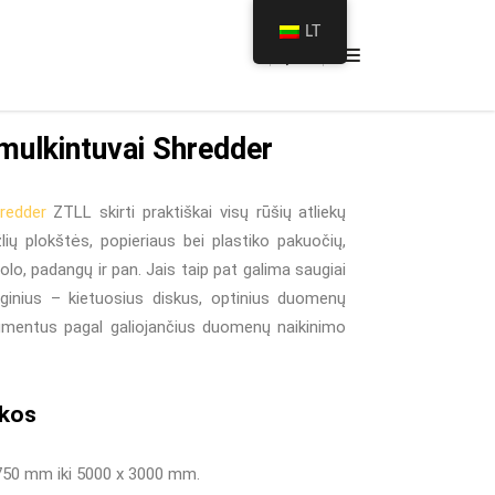
aeigiai masyvaus veleno smulkintuvai „Shredder”
LT
smulkintuvai Shredder
hredder
ZTLL skirti praktiškai visų rūšių atliekų
ių plokštės, popieriaus bei plastiko pakuočių,
rolo, padangų ir pan. Jais taip pat galima saugiai
ginius – kietuosius diskus, optinius duomenų
kumentus pagal galiojančius duomenų naikinimo
ikos
750 mm iki 5000 x 3000 mm.