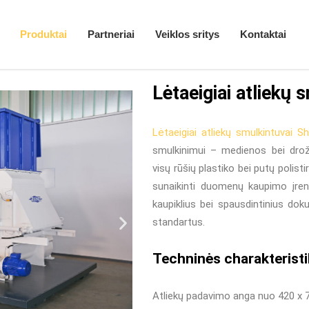
Produktai
/
Smulkintuvai
/
Lėt
Produktai
Partneriai
Veiklos sritys
Kontaktai
Lėtaeigiai atliekų 
Lėtaeigiai atliekų smulkintuvai S
smulkinimui – medienos bei drožl
visų rūšių plastiko bei putų polisti
sunaikinti duomenų kaupimo įren
kaupiklius bei spausdintinius do
standartus.
Techninės charakterist
Atliekų padavimo anga nuo 420 x 