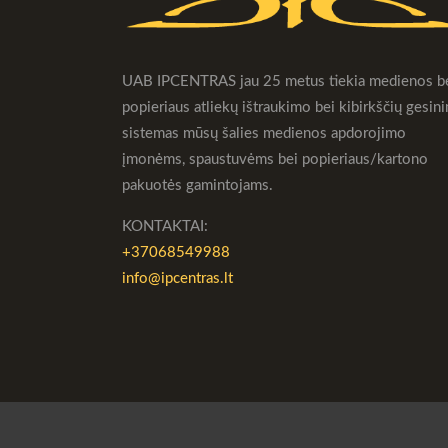
UAB IPCENTRAS jau 25 metus tiekia medienos b
popieriaus atliekų ištraukimo bei kibirkščių gesin
sistemas mūsų šalies medienos apdorojimo
įmonėms, spaustuvėms bei popieriaus/kartono
pakuotės gamintojams.
KONTAKTAI:
+37068549988
info@ipcentras.lt