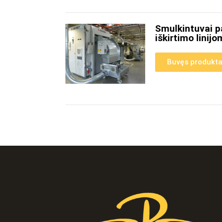
Smulkintuvai 
iškirtimo linijo
Buvęs produkt