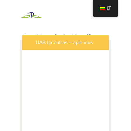
LT
[rev_slider_vc alias=”metalurgy-1″]
UAB Ipcentras – apie mus