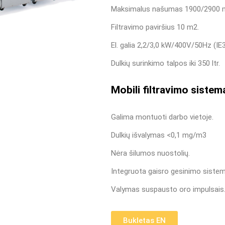
Maksimalus našumas 1900/2900 
Filtravimo paviršius 10 m
2
.
El. galia 2,2/3,0 kW/400V/50Hz (IE3
Dulkių surinkimo talpos iki 350 ltr.
Mobili filtravimo siste
Galima montuoti darbo vietoje.
Dulkių išvalymas <0,1 mg/m
3
Nėra šilumos nuostolių.
Integruota gaisro gesinimo sistem
Valymas suspausto oro impulsais
Bukletas EN