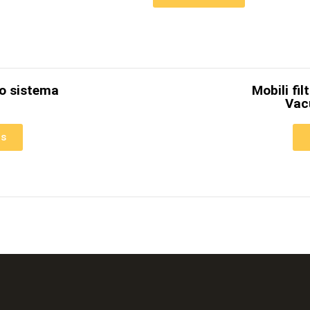
mo sistema
Mobili fi
Vac
as