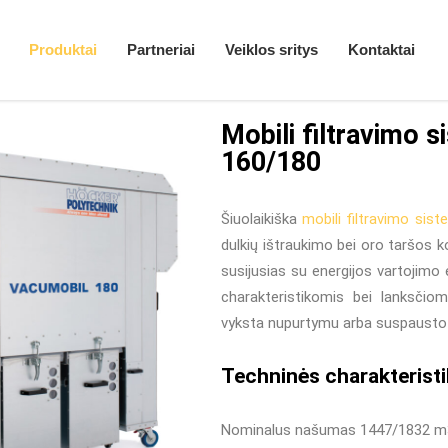
Produktai
/
Mob
Produktai
Partneriai
Veiklos sritys
Kontaktai
Mobili filtravimo 
160/180
Šiuolaikiška
mobili filtravimo si
dulkių ištraukimo bei oro taršos k
susijusias su energijos vartojimo
charakteristikomis bei lanksčio
vyksta nupurtymu arba suspausto 
Techninės charakterist
Nominalus našumas 1447/1832 m