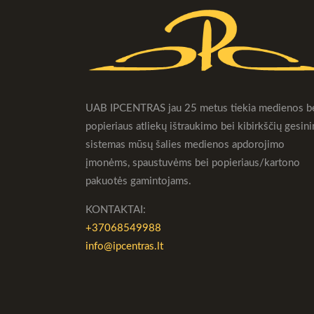
UAB IPCENTRAS jau 25 metus tiekia medienos b
popieriaus atliekų ištraukimo bei kibirkščių gesin
sistemas mūsų šalies medienos apdorojimo
įmonėms, spaustuvėms bei popieriaus/kartono
pakuotės gamintojams.
KONTAKTAI:
+37068549988
info@ipcentras.lt