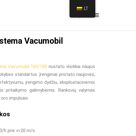
ilios filtravimo sistemos
/
Vacumobil 160 / 180
LT
sistema Vacumobil
stema Vacumobil 160/180
nustato visiškai naujus
okybės standartus. Įrengimai pristato naujoves,
 efektyvumu, įrengimo dydžiu, eksploatacinėmis
mis pritaikymo galimybėmis. Rankovių valymas
oro impulsais.
ikos
3
/h prie v=20 m/s.