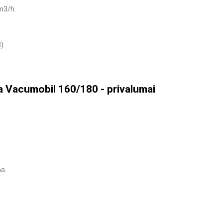
m
3
/h.
).
ma Vacumobil 160/180 - privalumai
a.
.