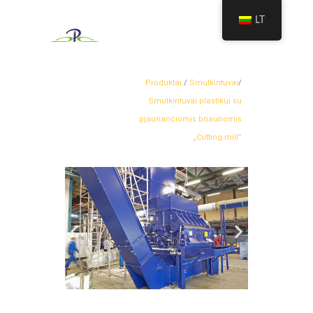
LT
Produktai
/
Smulkintuvai
/
Smulkintuvai plastikui su
pjaunančiomis briaunomis
„Cutting mill”