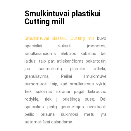
Smulkintuvai plastikui
Cutting mill
Smulkintuvai plastikui Cutting mill
buvo
specialiai sukurti įmonėms,
smulkinančioms elektros kabelius bei
laidus, taip pat atliekančioms pakartotinį
jau susmulkintų plastiko atliekų
granuliavimą. Peiliai smulkintuve
sumontuoti taip, kad smulkinimas vyktų
tiek sukantis rotoriui pagal laikrodžio
rodyklę, tiek į priešingą pusę. Dėl
specialios peilių geometrijos nedirbanti
peilio briauna sukimosi metu yra
automatiškai galandama.