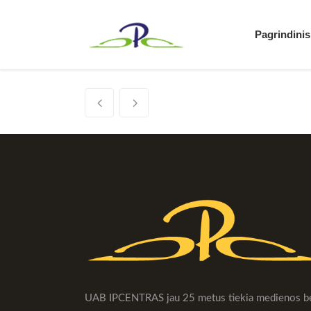
Pagrindinis
No posts were found.
UAB IPCENTRAS jau 25 metus tiekia medienos b