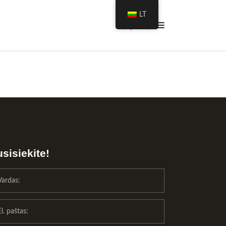
LT
sisiekite!