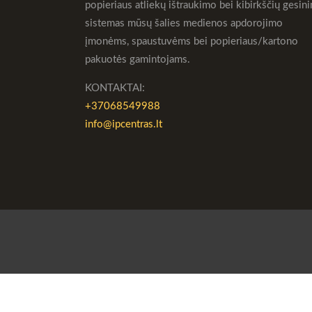
popieriaus atliekų ištraukimo bei kibirkščių gesin
sistemas mūsų šalies medienos apdorojimo
įmonėms, spaustuvėms bei popieriaus/kartono
pakuotės gamintojams.
KONTAKTAI:
+37068549988
info@ipcentras.lt